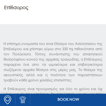
ΕΞΕΡΕΥΝΉΣΤΕ
Επίδαυρος
ΆΦΙΞΗ
ΕΠΙΚΟΙΝΩΝΊΑ
ΦΩΤΟΓΡΑΦΊΕΣ
ΠΡΟΣΦΟΡΈΣ
Η επίσημη ονομασία του είναι Θέατρο του Ασκληπιείου της
Επιδαύρου και χτίστηκε γύρω στο 330 πχ πιθανότατα από
τον Πολύκλειτο. Τόπος συνάντησης του απαιτητικού
θεατρόφιλου κοινού της αρχαίας τραγωδίας, η Επίδαυρος
παραμένει ένα απο τα ωραιότερα και επιβλητικότερα
σωζόμενα αρχαία θέατρα στις μέρες μας. Το θαύμα της
ακουστικής αλλά και η ποιότητα των παραστάσεων
τραβούν κάθε χρόνο χιλιάδες επισκέπτες.
Η Επίδαυρος είναι προορισμός για όλο το χρόνο και όχι
μόνο για τis παραστάσεις. Το Ασκληπιείο και το μουσείο
είναι ανοιχτά για τους επισκέπτες και τα καλοκαίρια μην
BOOK NOW
παραλείψετε να επισκεφτείτε και τη Μικρή Επίδαυρο όπου κι