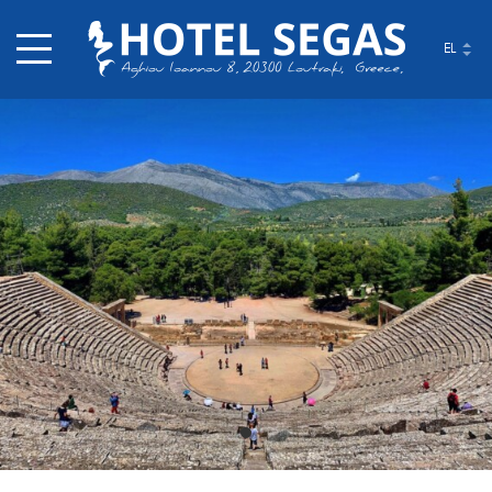
EL
ΑΡΧΙΚΉ
ΚΑΛΩΣΉΡΘΑΤΕ ΣΤΟ ΞΕΝΟΔΟΧΕΊΟ ΣΈΓΚΑΣ
ΓΝΩΡΊΣΤΕ ΤΗΝ ΟΙΚΟΓΈΝΕΙΑ ΣΈΓΚΑ
ΔΙΑΜΟΝΉ
ΦΑΓΗΤΌ
ΑΠΟΛΑΎΣΤΕ
ΑΠΟΔΡΆΣΤΕ